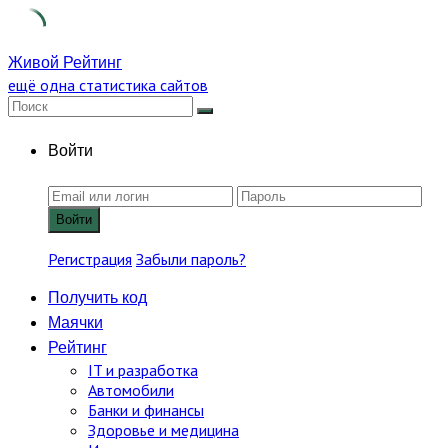
Skip
Живой Рейтинг
to
ещё одна статистика сайтов
content
Войти
Войти
Регистрация
Забыли пароль?
Получить код
Маячки
Рейтинг
IT и разработка
Автомобили
Банки и финансы
Здоровье и медицина