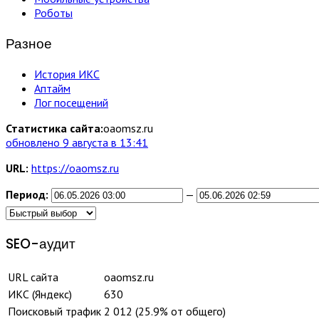
Роботы
Разное
История ИКС
Аптайм
Лог посещений
Статистика сайта:
oaomsz.ru
обновлено 9 августа в 13:41
URL:
https://oaomsz.ru
Период:
—
SEO-аудит
URL сайта
oaomsz.ru
ИКС (Яндекс)
630
Поисковый трафик
2 012 (25.9% от общего)